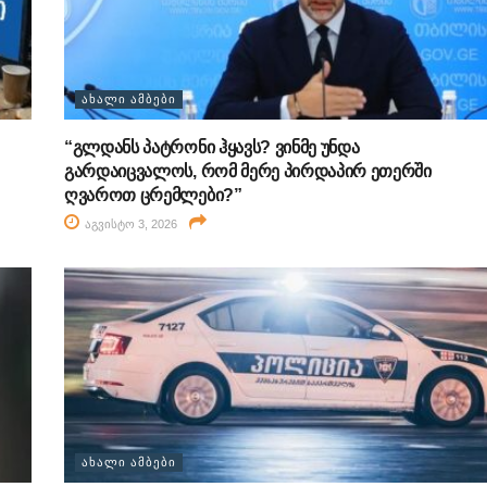
ᲐᲮᲐᲚᲘ ᲐᲛᲑᲔᲑᲘ
“გლდანს პატრონი ჰყავს? ვინმე უნდა
გარდაიცვალოს, რომ მერე პირდაპირ ეთერში
ღვაროთ ცრემლები?”
აგვისტო 3, 2026
ᲐᲮᲐᲚᲘ ᲐᲛᲑᲔᲑᲘ