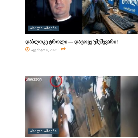
ᲐᲮᲐᲚᲘ ᲐᲛᲑᲔᲑᲘ
დაბლოკე ტროლი — დატოვე უმუშევარი !
აგვისტო 6, 2026
ᲐᲮᲐᲚᲘ ᲐᲛᲑᲔᲑᲘ