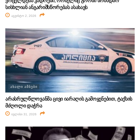
ვრცელდება კადრები, რომელიც გორში მომხდარ
სისხლიან ანგარიშსწორებას ასახავს
აგვისტო 2, 2026
ᲐᲮᲐᲚᲘ ᲐᲛᲑᲔᲑᲘ
არასრულწლოვანმა ცივი იარაღის გამოყენებით, ტაქსის
მძღოლი დაჭრა
ივლისი 31, 2026