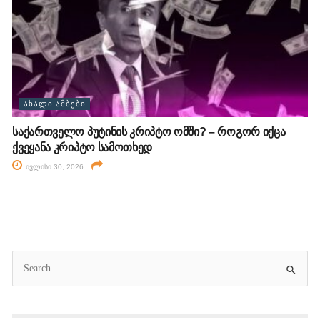
ᲐᲮᲐᲚᲘ ᲐᲛᲑᲔᲑᲘ
საქართველო პუტინის კრიპტო ომში? – როგორ იქცა
ქვეყანა კრიპტო სამოთხედ
ივლისი 30, 2026