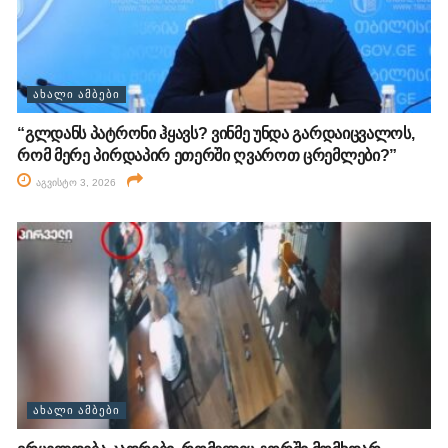
ᲐᲮᲐᲚᲘ ᲐᲛᲑᲔᲑᲘ
“გლდანს პატრონი ჰყავს? ვინმე უნდა გარდაიცვალოს,
რომ მერე პირდაპირ ეთერში ღვაროთ ცრემლები?”
აგვისტო 3, 2026
ᲐᲮᲐᲚᲘ ᲐᲛᲑᲔᲑᲘ