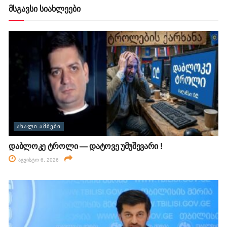
მსგავსი სიახლეები
ᲐᲮᲐᲚᲘ ᲐᲛᲑᲔᲑᲘ
დაბლოკე ტროლი — დატოვე უმუშევარი !
აგვისტო 6, 2026