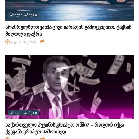
ᲐᲮᲐᲚᲘ ᲐᲛᲑᲔᲑᲘ
არასრულწლოვანმა ცივი იარაღის გამოყენებით, ტაქსის
მძღოლი დაჭრა
ივლისი 31, 2026
ᲐᲮᲐᲚᲘ ᲐᲛᲑᲔᲑᲘ
საქართველო პუტინის კრიპტო ომში? – როგორ იქცა
ქვეყანა კრიპტო სამოთხედ