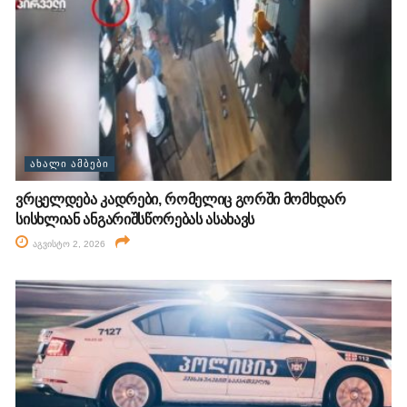
ᲐᲮᲐᲚᲘ ᲐᲛᲑᲔᲑᲘ
ვრცელდება კადრები, რომელიც გორში მომხდარ
სისხლიან ანგარიშსწორებას ასახავს
აგვისტო 2, 2026