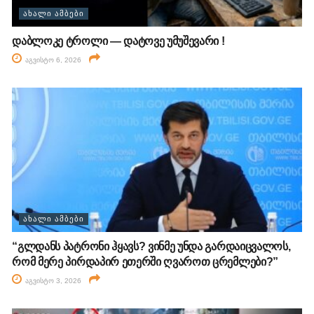
ᲐᲮᲐᲚᲘ ᲐᲛᲑᲔᲑᲘ
დაბლოკე ტროლი — დატოვე უმუშევარი !
აგვისტო 6, 2026
ᲐᲮᲐᲚᲘ ᲐᲛᲑᲔᲑᲘ
“გლდანს პატრონი ჰყავს? ვინმე უნდა გარდაიცვალოს,
რომ მერე პირდაპირ ეთერში ღვაროთ ცრემლები?”
აგვისტო 3, 2026