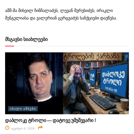
აშშ-მა მიხეილ ჩინჩალაძეს, ლევან მურუსიძეს, ირაკლი
შენგელიასა და ვალერიან ცერცვაძეს სანქციები დაუწესა.
მსგავსი სიახლეები
ᲐᲮᲐᲚᲘ ᲐᲛᲑᲔᲑᲘ
დაბლოკე ტროლი — დატოვე უმუშევარი !
აგვისტო 6, 2026