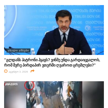
ᲐᲮᲐᲚᲘ ᲐᲛᲑᲔᲑᲘ
“გლდანს პატრონი ჰყავს? ვინმე უნდა გარდაიცვალოს,
რომ მერე პირდაპირ ეთერში ღვაროთ ცრემლები?”
აგვისტო 3, 2026