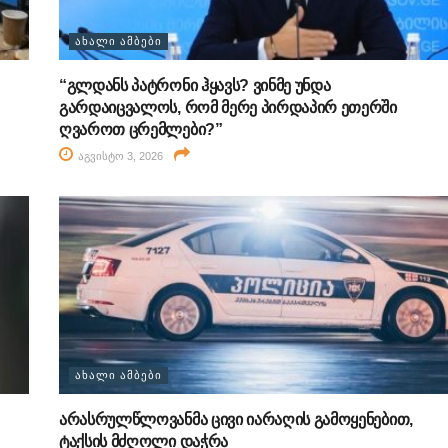
ᲐᲮᲐᲚᲘ ᲐᲛᲑᲔᲑᲘ
“გლდანს პატრონი ჰყავს? ვინმე უნდა
გარდაიცვალოს, რომ მერე პირდაპირ ეთერში
ღვაროთ ცრემლები?”
აგვისტო 3, 2026
ᲐᲮᲐᲚᲘ ᲐᲛᲑᲔᲑᲘ
არასრულწლოვანმა ცივი იარაღის გამოყენებით,
ტაქსის მძღოლი დაჭრა