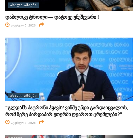
ᲐᲮᲐᲚᲘ ᲐᲛᲑᲔᲑᲘ
დაბლოკე ტროლი — დატოვე უმუშევარი !
აგვისტო 6, 2026
ᲐᲮᲐᲚᲘ ᲐᲛᲑᲔᲑᲘ
“გლდანს პატრონი ჰყავს? ვინმე უნდა გარდაიცვალოს,
რომ მერე პირდაპირ ეთერში ღვაროთ ცრემლები?”
აგვისტო 3, 2026