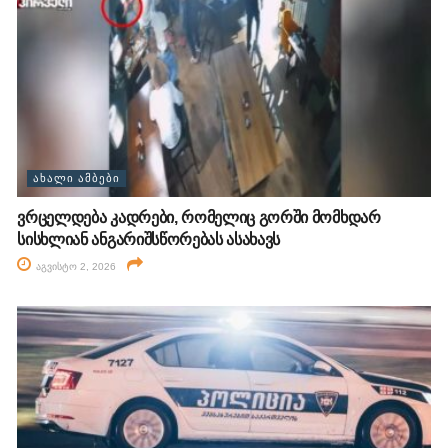
ᲐᲮᲐᲚᲘ ᲐᲛᲑᲔᲑᲘ
ვრცელდება კადრები, რომელიც გორში მომხდარ
სისხლიან ანგარიშსწორებას ასახავს
აგვისტო 2, 2026