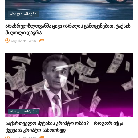
ᲐᲮᲐᲚᲘ ᲐᲛᲑᲔᲑᲘ
არასრულწლოვანმა ცივი იარაღის გამოყენებით, ტაქსის
მძღოლი დაჭრა
ივლისი 31, 2026
ᲐᲮᲐᲚᲘ ᲐᲛᲑᲔᲑᲘ
საქართველო პუტინის კრიპტო ომში? – როგორ იქცა
ქვეყანა კრიპტო სამოთხედ