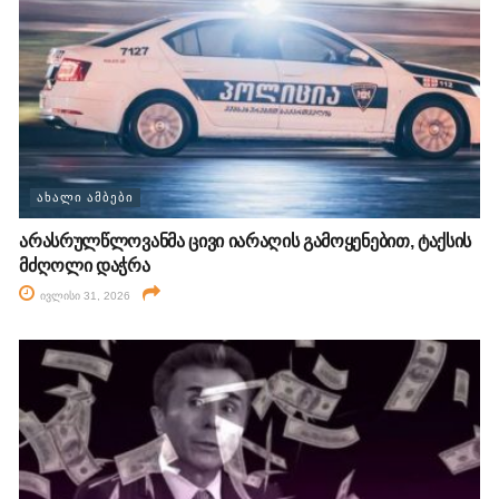
ᲐᲮᲐᲚᲘ ᲐᲛᲑᲔᲑᲘ
არასრულწლოვანმა ცივი იარაღის გამოყენებით, ტაქსის
მძღოლი დაჭრა
ივლისი 31, 2026