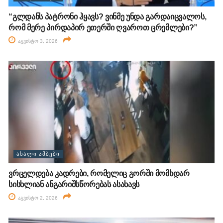
“გლდანს პატრონი ჰყავს? ვინმე უნდა გარდაიცვალოს,
რომ მერე პირდაპირ ეთერში ღვაროთ ცრემლები?”
აგვისტო 3, 2026
ᲐᲮᲐᲚᲘ ᲐᲛᲑᲔᲑᲘ
ვრცელდება კადრები, რომელიც გორში მომხდარ
სისხლიან ანგარიშსწორებას ასახავს
აგვისტო 2, 2026